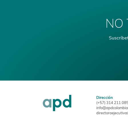
NO 
Suscríbet
Dirección
(+57) 314 211 08
info@apdcolombia
directoraejecutiv