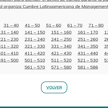
ol organiza Cumbre Latinoamericana de Management a
31 – 40
41 – 50
51 – 60
61 – 70
71 – 80
131 – 140
141 – 150
151 – 160
161 – 170
1
221 – 230
231 – 240
241 – 250
251 – 260
2
311 – 320
321 – 330
331 – 340
341 – 350
3
401 – 410
411 – 420
421 – 430
431 – 440
4
491 – 500
501 – 510
511 – 520
521 – 530
5
561 – 570
571 – 580
581 – 586
VOLVER