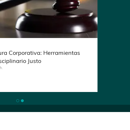
ra Corporativa: Herramientas
ión Empresarial: Redacción y
ciplinario Justo
tiva
h.
h.