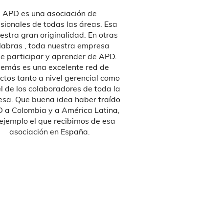
APD es una asociación de
Para mí APD Colo
sionales de todas las áreas. Esa
verdadera incubador
estra gran originalidad. En otras
experiencias. Cuand
labras , toda nuestra empresa
reunión de socios o u
e participar y aprender de APD.
siento que me he
emás es una excelente red de
enormemente, tanto e
ctos tanto a nivel gerencial como
en lo personal. Es un
el de los colaboradores de toda la
nuevos horizontes
sa. Que buena idea haber traído
entender otras reali
 a Colombia y a América Latina,
la vanguardia de la
ejemplo el que recibimos de esa
conocimiento 
asociación en España.