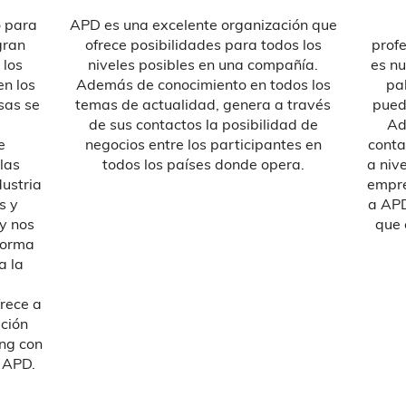
o para
APD es una excelente organización que
gran
ofrece posibilidades para todos los
profe
 los
niveles posibles en una compañía.
es nu
en los
Además de conocimiento en todos los
pa
sas se
temas de actualidad, genera a través
pued
de sus contactos la posibilidad de
Ad
e
negocios entre los participantes en
conta
las
todos los países donde opera.
a niv
dustria
empre
s y
a APD
y nos
que 
forma
a la
frece a
ación
ng con
 APD.