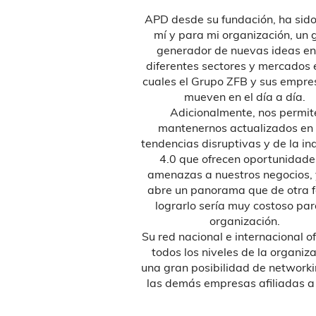
a tan entusiasmada
APD desde su fundación, ha sid
 recomendado a APD a
mí y para mi organización, un 
tas españoles ¡que casi
generador de nuevas ideas en
po para hablarle de
diferentes sectores y mercados 
os! Es que lo que hace
cuales el Grupo ZFB y sus empre
 especial a APD es el
mueven en el día a día.
 a la base trabajando
Adicionalmente, nos permit
rcanía con el asociado,
mantenernos actualizados en 
mbién las calidades
tendencias disruptivas y de la in
ofesionales de los
4.0 que ofrecen oportunidade
asociación con quienes
amenazas a nuestros negocios, 
cer hacer networking,
abre un panorama que de otra 
alecer estas relaciones.
lograrlo sería muy costoso par
 APD como la mejor
organización.
e he encontrado en 30
Su red nacional e internacional o
 informada y aprender
todos los niveles de la organiz
as más actuales y
una gran posibilidad de networki
as de parte de los
las demás empresas afiliadas a
a vez que ha sido un
rable para compartir