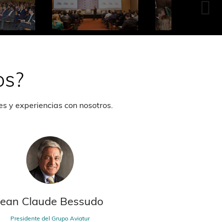
os?
es y experiencias con nosotros.
Jean Claude Bessudo
Ignacio L
Presidente del Grupo Aviatur
Socio Garri