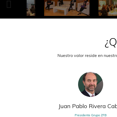
¿Q
Nuestro valor reside en nuestr
cia Caro Ramírez
Juan Pablo Rivera Ca
 Pons IP Colombia
Presidente Grupo ZFB