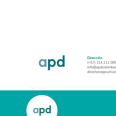
Dirección
(+57) 314 211 08
info@apdcolombia
directoraejecutiv
M
© 2026 APD. TODOS LOS DERECHOS
RESERVADOS