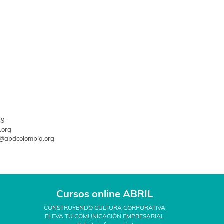
23/05/2024
1 d
59
.org
a@apdcolombia.org
apa Web
Protección de Datos Personales
Estatutos APD
Polí
Cursos online ABRIL
Aviso Legal
CONSTRUYENDO CULTURA CORPORATIVA
ELEVA TU COMUNICACIÓN EMPRESARIAL