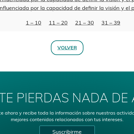
nfluenciada por la capacidad de definir la visión y el 
1 – 10
11 – 20
21 – 30
31 – 39
VOLVER
TE PIERDAS NADA DE
e ahora y recibe toda la información sobre nuestras activid
mejores contenidos relacionados con tus intereses.
Suscribirme