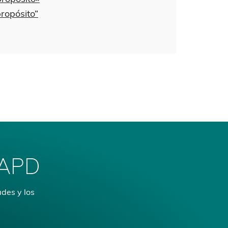
propósito”
 APD
ades y los