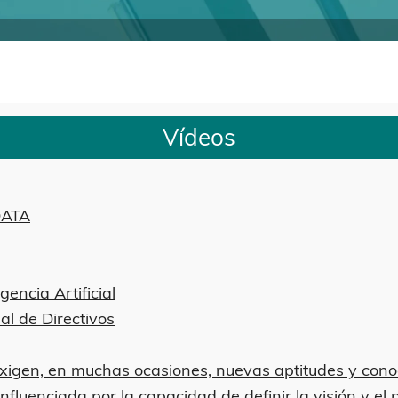
Vídeos
DATA
gencia Artificial
al de Directivos
xigen, en muchas ocasiones, nuevas aptitudes y cono
nfluenciada por la capacidad de definir la visión y el 