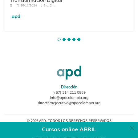
26/11/2024
3 d. 2 h.
Dirección
(+57) 314 211 0859
info@apdcolombia.org
directoraejecutiva@apdcolombia.org
© 2026 APD. TODOS LOS DERECHOS RESERVADOS
Cursos online ABRIL
Mapa Web
Protección de Datos Personales
Estatutos APD