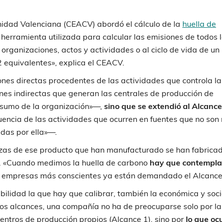
idad Valenciana (CEACV) abordó el cálculo de la
huella de
erramienta utilizada para calcular las emisiones de todos 
organizaciones, actos y actividades o al ciclo de vida de un
 equivalentes», explica el CEACV.
ones directas procedentes de las actividades que controla la
ones indirectas que generan las centrales de producción de
nsumo de la organización»—,
sino que se extendió al Alcance
encia de las actividades que ocurren en fuentes que no son 
adas por ella»—.
ezas de ese producto que han manufacturado se han fabrica
. «Cuando medimos la huella de carbono
hay que contempla
as empresas más conscientes ya están demandado el Alcance
ibilidad la que hay que calibrar, también la económica y soci
 los alcances, una compañía no ha de preocuparse solo por la
entros de producción propios (Alcance 1), sino por
lo que oc