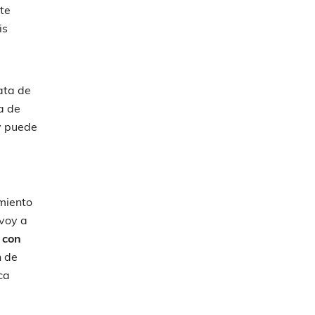
te
is
rata de
a de
y puede
miento
 voy a
 con
n de
ica