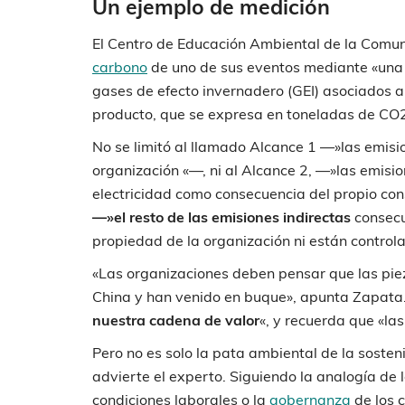
Un ejemplo de medición
El Centro de Educación Ambiental de la Comun
carbono
de uno de sus eventos mediante «una h
gases de efecto invernadero (GEI) asociados a 
producto, que se expresa en toneladas de CO2
No se limitó al llamado Alcance 1 —»las emisi
organización «—, ni al Alcance 2, —»las emisi
electricidad como consecuencia del propio co
—»el resto de las emisiones indirectas
consecu
propiedad de la organización ni están control
«Las organizaciones deben pensar que las pi
China y han venido en buque», apunta Zapata
nuestra cadena de valor
«, y recuerda que «l
Pero no es solo la pata ambiental de la sosten
advierte el experto. Siguiendo la analogía de
condiciones laborales o la
gobernanza
de los c