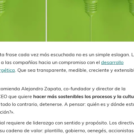
CURSO
Visita del Ministe
Trabajo:
Comprometidos c
cumplimiento
sta frase cada vez más escuchada no es un simple eslogan. 
normativo
 a las compañías hacia un compromiso con el
desarrollo
23/05/2024
1 d
rgética
. Que sea transparente, medible, creciente y extensib
comienda Alejandro Zapata, co-fundador y director de la
 CEO que quiere
hacer más sostenibles los procesos y la cult
 todo lo contrario, detenerse. A pensar: quién es y dónde est
ción?».
l requiere de liderazgo con sentido y propósito. Los directi
u cadena de valor: plantilla, gobierno, oenegés, accionistas