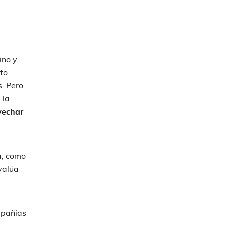
ino y
to
s. Pero
 la
vechar
a, como
evalúa
mpañías