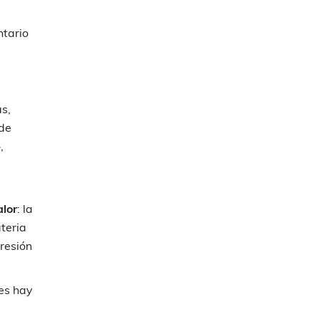
ntario
as,
 de
,
alor
: la
teria
resión
es hay