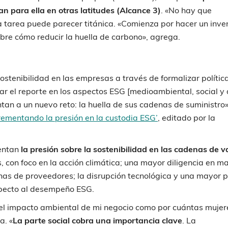
an para ella en otras latitudes (Alcance 3)
. «No hay que
a tarea puede parecer titánica. «Comienza por hacer un inve
sobre cómo reducir la huella de carbono», agrega.
stenibilidad en las empresas a través de formalizar polític
ar el reporte en los aspectos ESG [medioambiental, social y
tan a un nuevo reto: la huella de sus cadenas de suministro»
crementando la presión en la custodia ESG’
, editado por la
mentan
la presión sobre la sostenibilidad en las cadenas de v
, con foco en la acción climática; una mayor diligencia en ma
nas de proveedores; la disrupción tecnológica y una mayor p
especto al desempeño ESG.
 el impacto ambiental de mi negocio como por cuántas mujer
a. «
La parte social cobra una importancia clave
. La