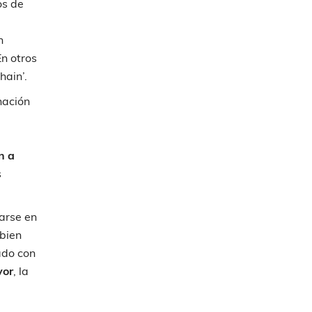
os de
n
n otros
hain’.
nación
n a
s
arse en
 bien
ado con
vor
, la