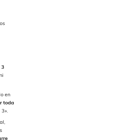
los
 3
ni
do en
r toda
 3».
al,
s
urre