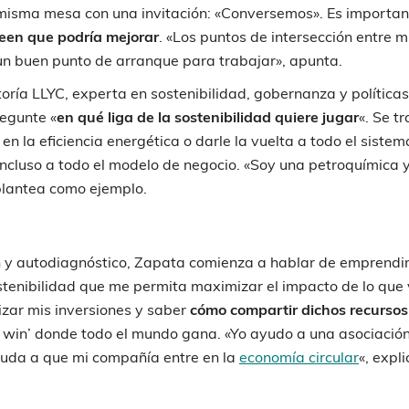
misma mesa con una invitación: «Conversemos». Es importan
een que podría mejorar
. «Los puntos de intersección entre m
 un buen punto de arranque para trabajar», apunta.
oría LLYC, experta en sostenibilidad, gobernanza y políticas
regunte «
en qué liga de la sostenibilidad quiere jugar
«. Se t
n la eficiencia energética o darle la vuelta a todo el sistem
ncluso a todo el modelo de negocio. «Soy una petroquímica 
plantea como ejemplo.
n y autodiagnóstico, Zapata comienza a hablar de emprendi
ostenibilidad que me permita maximizar el impacto de lo que
izar mis inversiones y saber
cómo compartir dichos recursos
n win’ donde todo el mundo gana. «Yo ayudo a una asociació
ayuda a que mi compañía entre en la
economía circular
«, expl