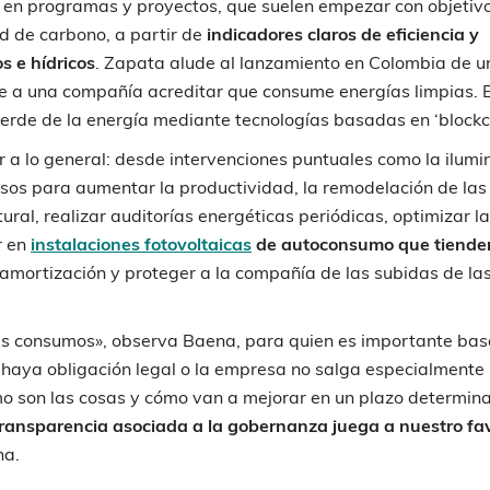
a en programas y proyectos, que suelen empezar con objetiv
ad de carbono, a partir de
indicadores claros de eficiencia y
s e hídricos
. Zapata alude al lanzamiento en Colombia de u
 a una compañía acreditar que consume energías limpias. E
 verde de la energía mediante tecnologías basadas en ‘blockc
r a lo general: desde intervenciones puntuales como la ilumi
sos para aumentar la productividad, la remodelación de las
ural, realizar auditorías energéticas periódicas, optimizar la
r en
instalaciones fotovoltaicas
de autoconsumo que tiende
e amortización y proteger a la compañía de las subidas de la
s consumos», observa Baena, para quien es importante bas
 haya obligación legal o la empresa no salga especialmente
ómo son las cosas y cómo van a mejorar en un plazo determin
transparencia asociada a la gobernanza juega a nuestro fa
ha.