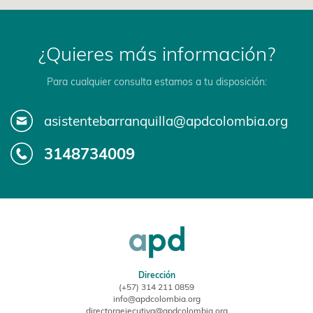
¿Quieres más información?
Para cualquier consulta estamos a tu disposición:
asistentebarranquilla@apdcolombia.org
3148734009
Dirección
(+57) 314 211 0859
info@apdcolombia.org
directoraejecutiva@apdcolombia.org