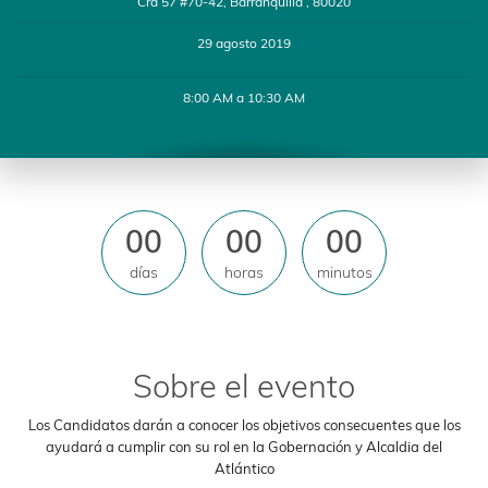
Cra 57 #70-42, Barranquilla , 80020
29 agosto 2019
8:00 AM a 10:30 AM
00
00
00
días
horas
minutos
Sobre el evento
Los Candidatos darán a conocer los objetivos consecuentes que los
ayudará a cumplir con su rol en la Gobernación y Alcaldia del
Atlántico