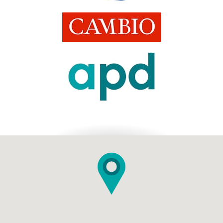
11:00 h. - 12:30 h.
PANEL DE DISCUSIÓN: “ ¿ESTÁ LA REFORMA
ACORDE CON LAS NUEVAS TENDENCIAS
MUNDIALES LABORALES? PROPUESTAS PARA
MAYOR INCLUSIÓN
Panelistas: Germán Arce, presidente del Consejo Gremial
Nacional / Ana Fernanda Maiguashca, presidenta del
Consejo Privado de Competitividad / Adriana Escobar,
socia de CMS Rodríguez-Azuero / José Daniel López,
director ejecutivo de Alianza In / Nicolás Uribe, presidente
ejecutivo de la Cámara de Comercio de Bogotá / Modera:
Angélica Gómez, editora de economía de Cambio
h. - 12:30 h.
CIERRE DE EVENTO