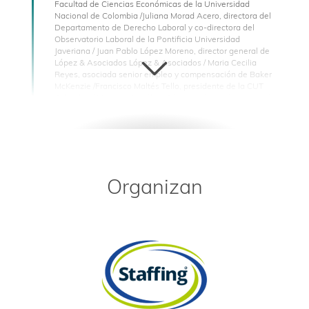
Facultad de Ciencias Económicas de la Universidad
Nacional de Colombia /Juliana Morad Acero, directora del
Departamento de Derecho Laboral y co-directora del
Observatorio Laboral de la Pontificia Universidad
Javeriana / Juan Pablo López Moreno, director general de
López & Asociados López & Asociados / Maria Cecilia
Reyes, asociada senior empleo y compensación de Baker
McKenzie /Francisco Maltés Tello, presidente de la CUT
Colombia / Modera: Angélica Gómez, editora de economía
de Cambio
09:45 h. - 11:00 h.
PANEL DE DISCUSIÓN: “ESTABILIDAD
REFORZADA Y RESTRICCIONES DE LA
TERCERIZACIÓN ¿SE CREARÁN NUEVOS
Organizan
PUESTOS LABORALES? “
Panelistas: Jaime Alberto Cabal, presidente de Fenalco /
Rosmery Quintero Castro, presidente nacional de Acopi /
José Andrés Duarte, presidente nacional de Cotelco / Juan
Manuel Guerrero, socio y director general de Guerrero &
Asociados / Andrés Fernando DaCosta, socio de Godoy
Córdoba / Juan Pablo Chaustre Garcia, gerente general de
Staffing / Modera: Sergio David González, periodista
económico