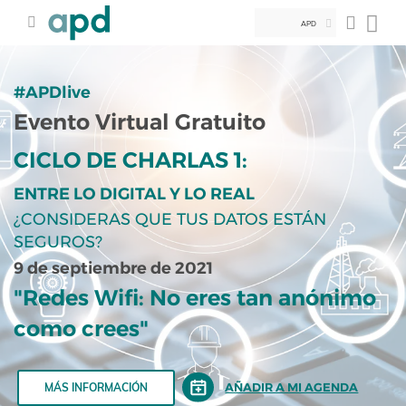
APD
#APDlive
Evento Virtual Gratuito
CICLO DE CHARLAS 1:
ENTRE LO DIGITAL Y LO REAL
¿CONSIDERAS QUE TUS DATOS ESTÁN
SEGUROS?
9 de septiembre de 2021
"Redes Wifi: No eres tan anónimo
como crees"
AÑADIR A MI AGENDA
MÁS INFORMACIÓN