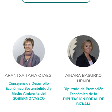
IA OTAEGI
AINARA BASURKO
XABIER OCH
URKIRI
MARTÍN
Desarrollo
enibilidad y
Diputada de Promoción
Concejal Delega
ente del
Económica de la
de Desarrollo E
 VASCO
DIPUTACION FORAL DE
Comercio y Em
BIZKAIA
AYUNTAMIENTO 